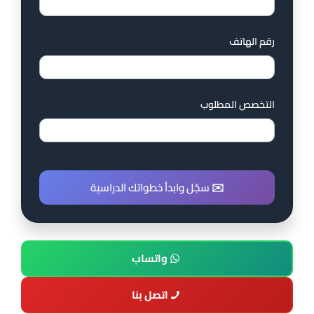
رقم الهاتف
التخصص المطلوب
✉️ سجّل وابدأ خطواتك الدراسية
واتساب
اتصل بنا