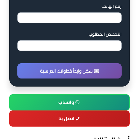
رقم الهاتف
التخصص المطلوب
✉️ سجّل وابدأ خطواتك الدراسية
واتساب
اتصل بنا