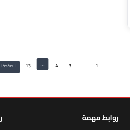
…
حة السابقة
1
2
3
4
13
الصفحة الت
روابط مهمة
ر