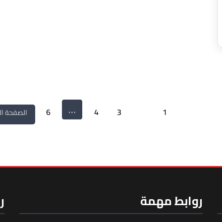
…
حة السابقة
1
2
3
4
6
الصفحة الت
روابط مهمة
ر