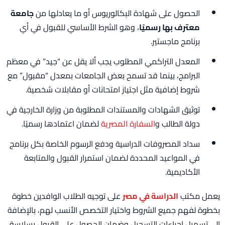
الحصول على شهادة البكالوريوس أو ما يعادلها من
جامعة
معترف بها رسميًا
، وهو الشرط الأساسي للقبول في أي
برنامج ماجستير.
المعدل التراكمي المطلوب يجب ألا يقل عن “جيد” في معظم
البرامج، بينما قد تسمح بعض الجامعات بمعدل “مقبول” مع
شروط إضافية مثل اجتياز امتحانات أو مقابلات شخصية.
توثيق الشهادات والمستندات المطلوبة من وزارة الخارجية في
دولة الطالب و
السفارة المصرية
لضمان اعتمادها رسميًا.
سداد المصروفات الدراسية ودفع الرسوم الخاصة بكل برنامج
في المواعيد المحددة لضمان استمرار القبول والمتابعة
الأكاديمية.
يعمل مكتب
الدراسة في مصر
على توجيه الطلاب الوافدين خطوة
بخطوة لفهم جميع الشروط واختيار التخصص الأنسب لهم، بالإضافة
إلى تسهيل إجراءات التسجيل وضمان الحصول على القبول بسلاسة