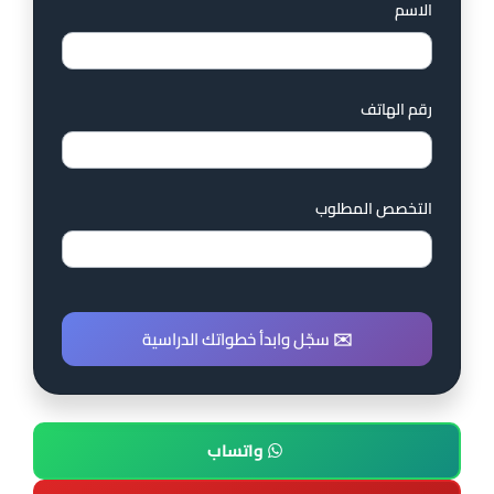
الاسم
رقم الهاتف
التخصص المطلوب
✉️ سجّل وابدأ خطواتك الدراسية
واتساب